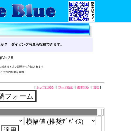
んか？ ダイビング写真も投稿できます。
Ver.2.5
を超えると古い記事から削除されます
ことで次の画面を表示
[
トップに戻る
] [
ワード検索
] [
携帯対応
] [
管理
]