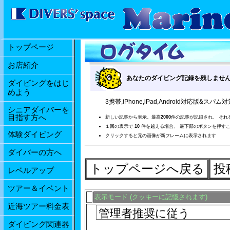
トップページ
お店紹介
あなたのダイビング記録を残しませ
ダイビングをはじ
めよう
3携帯,iPhone,iPad,Android対応版&スパム対策
シニアダイバーを
目指す方へ
新しい記事から表示。最高
2000
件の記事が記録され、 それ
１回の表示で
10
件を越える場合、 最下部のボタンを押す
体験ダイビング
クリックすると元の画像が新フレームに表示されます
ダイバーの方へ
レベルアップ
ツアー＆イベント
表示モード (クッキーに記憶されます)
近海ツアー料金表
ダイビング関連器