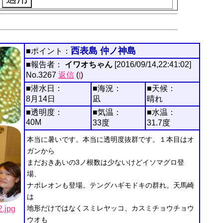
西表島 仲ノ神島
■ポイント：
■報告者：
イワオちゃん
[2016/09/14,22:41:02]
No.3267
返信
(
t
)
■潜水日：
■海況：
■天候：
8月14日
凪
晴れ
■透明度：
■気温：
■水温：
40M
33度
31.7度
本当に暑いです。本当に透明度抜群です。１本目はオ
ガンから
まだおきあいの3ノ根数は少ないけどイソマグロ登
場、
ナポレオンも登場。テングハギモドキの群れ。天馬崎
は
地形だけではなくスミレヤッコ、カスミチョウチョウ
jpg
ウオも