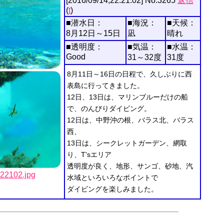
[2016/09/14,22:21:02] No.3265
返信
(
t
)
■潜水日：
■海況：
■天候：
8月12日～15日
凪
晴れ
■透明度：
■気温：
■水温：
Good
31～32度
31度
8月11日～16日の日程で、久しぶりに西
表島に行ってきました。
12日、13日は、マリンブルーだけの船
で、のんびりダイビング。
12日は、中野沖の根、バラス北、バラス
西、
13日は、シークレットガーデン、網取
り、T'sエリア
透明度が良く、地形、サンゴ、砂地、汽
102.jpg
水域といろいろなポイントで
ダイビングを楽しみました。