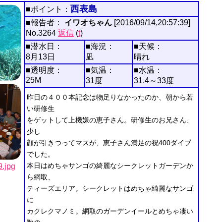
西表島
■ポイント：
■報告者：
イワオちゃん
[2016/09/14,20:57:39]
No.3264
返信
(
t
)
■潜水日：
■海況：
■天候：
8月13日
凪
晴れ
■透明度：
■気温：
■水温：
25M
31度
31.4～33度
昨日の４００本記念は物足りなかったのか、朝から若
い研修生
をゲットして上機嫌の恵子さん。研修生のお兄さん、
少し
顔が引きつってマスが、恵子さん満足の祝400ダイブ
でした。
本日はめちゃサンゴの綺麗なシークレットガーデンか
jpg
ら網取、
ティーズエリア。シークレットはめちゃ綺麗なサンゴ
に
カクレクマノミ。網取のガーデンイールとめちゃ凄い