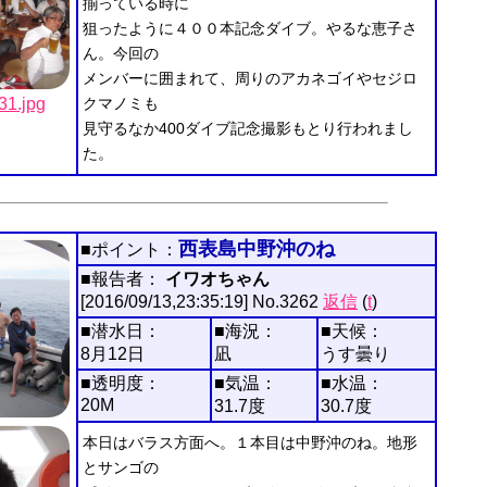
揃っている時に
狙ったように４００本記念ダイブ。やるな恵子さ
ん。今回の
メンバーに囲まれて、周りのアカネゴイやセジロ
1.jpg
クマノミも
見守るなか400ダイブ記念撮影もとり行われまし
た。
西表島中野沖のね
■ポイント：
■報告者：
イワオちゃん
[2016/09/13,23:35:19] No.3262
返信
(
t
)
■潜水日：
■海況：
■天候：
8月12日
凪
うす曇り
■透明度：
■気温：
■水温：
20M
31.7度
30.7度
本日はバラス方面へ。１本目は中野沖のね。地形
とサンゴの