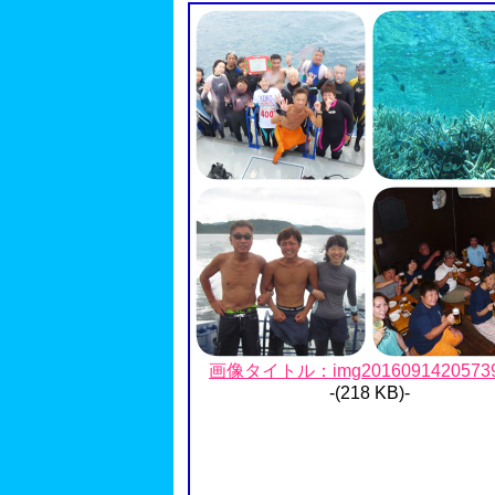
画像タイトル：img20160914205739.
-(218 KB)-