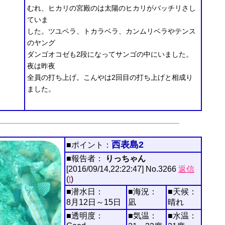
むれ、ヒカリの宮殿のは太陽のヒカリがバッチリさし
ていま
した。ツユベラ、トカラベラ、カンムリベラやテンス
のヤング
ダンゴオコゼも2段になってサンゴの中にいました。
夜は昨夜
全員の打ち上げ。こんやは2回目の打ち上げと相成り
ました。
西表島2
■ポイント：
■報告者：
りっちゃん
[2016/09/14,22:22:47] No.3266
返信
(
t
)
■潜水日：
■海況：
■天候：
8月12日～15日
凪
晴れ
■透明度：
■気温：
■水温：