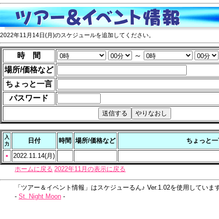
2022年11月14日(月)のスケジュールを追加してください。
時 間
～
場所/価格など
ちょっと一言
パスワード
入
日付
時間
場所/価格など
ちょっと一
力
2022.11.14(月)
●
ホームに戻る
2022年11月の表示に戻る
「ツアー＆イベント情報」はスケジューるん♪ Ver.1.02を使用していま
-
St. Night Moon
-