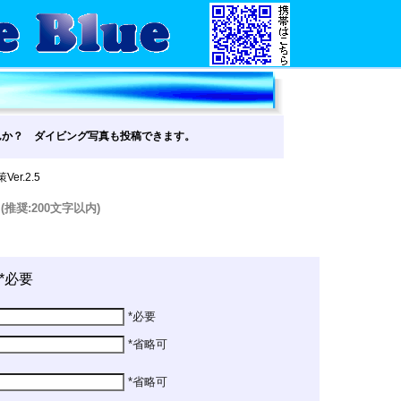
んか？ ダイビング写真も投稿できます。
Ver.2.5
す
(推奨:200文字以内)
*必要
*必要
*省略可
*省略可