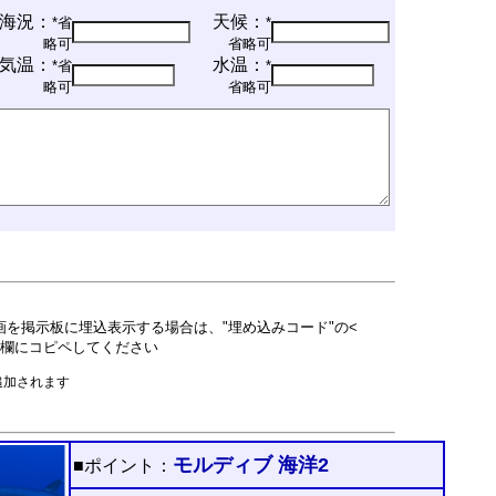
海況：
天候：
*省
*
略可
省略可
気温：
水温：
*省
*
略可
省略可
動画を掲示板に埋込表示する場合は、"埋め込みコード"の<
本文欄にコピペしてください
追加されます
モルディブ 海洋2
■ポイント：