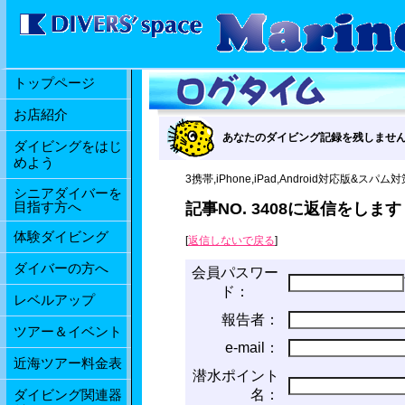
トップページ
お店紹介
あなたのダイビング記録を残しませ
ダイビングをはじ
めよう
3携帯,iPhone,iPad,Android対応版&スパム対策
シニアダイバーを
目指す方へ
記事NO. 3408に返信をしま
体験ダイビング
[
返信しないで戻る
]
ダイバーの方へ
会員パスワー
ド：
レベルアップ
報告者：
ツアー＆イベント
e-mail：
近海ツアー料金表
潜水ポイント
名：
ダイビング関連器