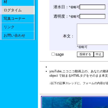
材
潜水日：
*省略可
ログタイム
透明度：
*省略可
写真コーナー
リンク
お問い合わせ
本文：
*省略可
sage
youTube,ニコニコ動画上の、あなたの
object で始まるHTMLタグをそのまま
↓以下の記事スレッドに、フォームの内容が