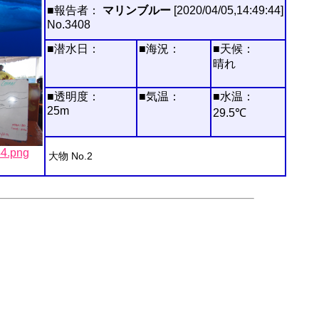
■報告者：
マリンブルー
[2020/04/05,14:49:44]
No.3408
■潜水日：
■海況：
■天候：
晴れ
■透明度：
■気温：
■水温：
25m
29.5℃
.png
大物 No.2