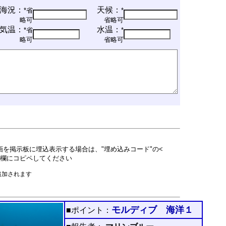
海況：
天候：
*省
*
略可
省略可
気温：
水温：
*省
*
略可
省略可
動画を掲示板に埋込表示する場合は、"埋め込みコード"の<
本文欄にコピペしてください
追加されます
モルディブ 海洋１
■ポイント：