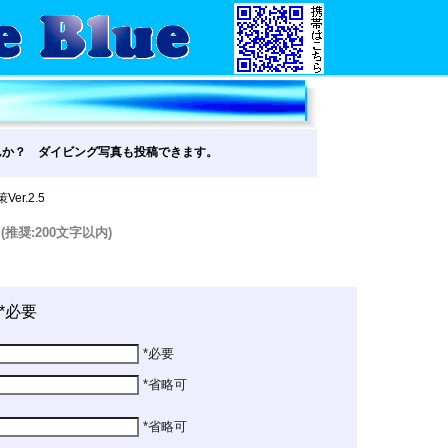
んか？ ダイビング写真も投稿できます。
Ver.2.5
す
(推奨:200文字以内)
*必要
*必要
*省略可
*省略可