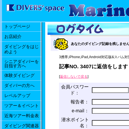
トップページ
お店紹介
あなたのダイビング記録を残しませ
ダイビングをはじ
めよう
3携帯,iPhone,iPad,Android対応版&スパム対策
シニアダイバーを
目指す方へ
記事NO. 3407に返信をしま
体験ダイビング
[
返信しないで戻る
]
ダイバーの方へ
会員パスワー
ド：
レベルアップ
報告者：
ツアー＆イベント
e-mail：
近海ツアー料金表
潜水ポイント
名：
ダイビング関連器