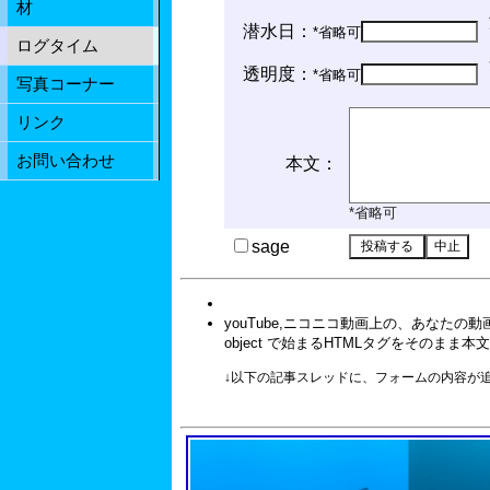
材
潜水日：
*省略可
ログタイム
透明度：
*省略可
写真コーナー
リンク
お問い合わせ
本文：
*省略可
sage
youTube,ニコニコ動画上の、あなたの
object で始まるHTMLタグをそのまま
↓以下の記事スレッドに、フォームの内容が