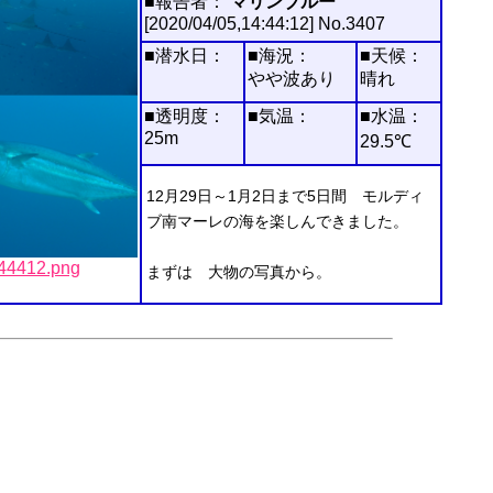
■報告者：
マリンブルー
[2020/04/05,14:44:12] No.3407
■潜水日：
■海況：
■天候：
やや波あり
晴れ
■透明度：
■気温：
■水温：
25m
29.5℃
12月29日～1月2日まで5日間 モルディ
ブ南マーレの海を楽しんできました。
412.png
まずは 大物の写真から。